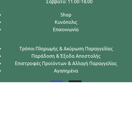
Σάββατο: 11.00-18.00
Shop
Κυνόπολις
Επικοινωνία
Τρόποι Πληρωμής & Ακύρωση Παραγγελίας
Παράδοση & Έξοδα Αποστολής
Επιστροφές Προϊόντων & Αλλαγή Παραγγελίας
Αγαπημένα
Urban Dogs... Κυνών Άστυ
2024. All rights reserved.
Όροι Χρήσης
-
Πολιτική Απορρήτου
-
Πολιτική Cookies
Κατασκευή eShop
❤ .GSP.