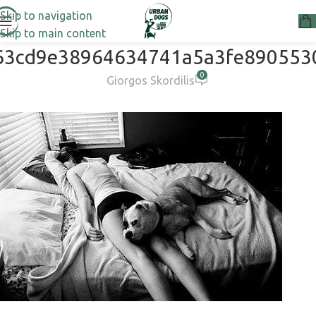
Skip to navigation
Skip to main content
63cd9e38964634741a5a3fe890553
0
Giorgos Skordilis