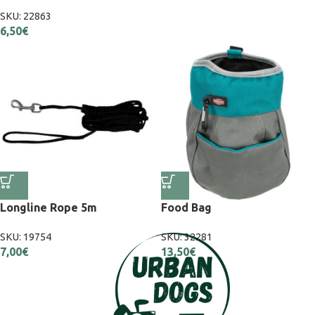
SKU:
22863
6,50
€
Longline Rope 5m
Food Bag
SKU:
19754
SKU:
32281
7,00
€
13,50
€