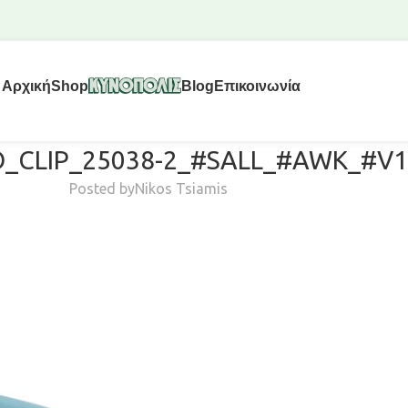
Αρχική
Shop
Blog
Επικοινωνία
_CLIP_25038-2_#SALL_#AWK_#V1
Posted by
Nikos Tsiamis