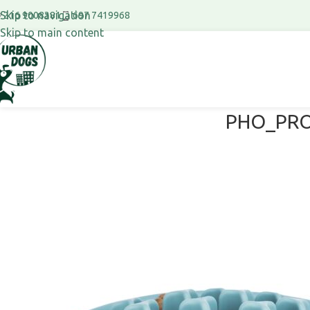
Skip to navigation
697 7419968
216 9008381
Skip to main content
PHO_PRO