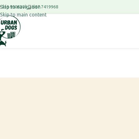
Skip to navigation
697 7419968
216 9008381
Skip to main content