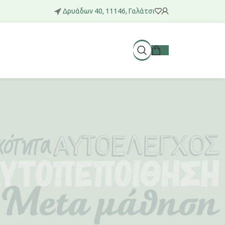
Δρυάδων 40, 11146, Γαλάτσι
Προβολή
Όλα