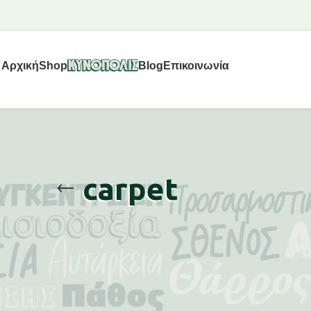
Αρχική
Shop
Blog
Επικοινωνία
carpet
ϊόντα με ετικέτα “carpet”