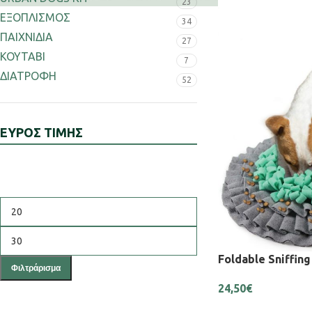
23
ΕΞΟΠΛΙΣΜΟΣ
34
ΠΑΙΧΝΙΔΙΑ
27
ΚΟΥΤΑΒΙ
7
ΔΙΑΤΡΟΦΗ
52
ΕΥΡΟΣ ΤΙΜΗΣ
Foldable Sniffing
Φιλτράρισμα
24,50
€