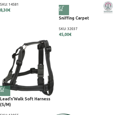
SKU:
14581
8,30
€
Sniffing Carpet
SKU:
32037
45,00
€
Lead’n’Walk Soft Harness
(S/M)