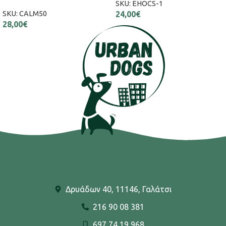
SKU:
EHOCS-1
SKU:
CALM50
24,00
€
28,00
€
Δρυάδων 40, 11146, Γαλάτσι
216 90 08 381
697 74 19 968