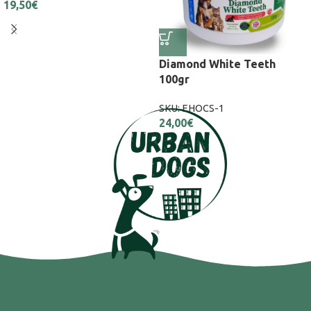
19,50
€
Diamond White Teeth
100gr
SKU:
EHOCS-1
24,00
€