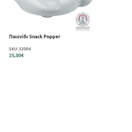
Πλατφόρμα Σί
SKU:
25285
20,50
€
Παιχνίδι Snack Popper
SKU:
32004
25,00
€