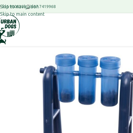
Skip to navigation
697 7419968
216 9008381
Skip to main content