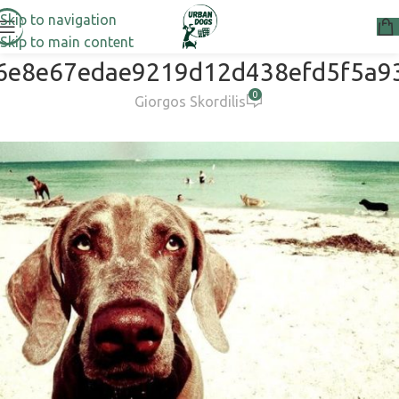
Skip to navigation
Skip to main content
6e8e67edae9219d12d438efd5f5a9
0
Giorgos Skordilis