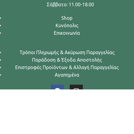
Σάββατο: 11.00-18.00
Shop
Κυνόπολις
Επικοινωνία
Τρόποι Πληρωμής & Ακύρωση Παραγγελίας
Παράδοση & Έξοδα Αποστολής
Επιστροφές Προϊόντων & Αλλαγή Παραγγελίας
Αγαπημένα
Urban Dogs... Κυνών Άστυ
2024. All rights reserved.
Όροι Χρήσης
-
Πολιτική Απορρήτου
-
Πολιτική Cookies
Κατασκευή eShop
❤ .GSP.