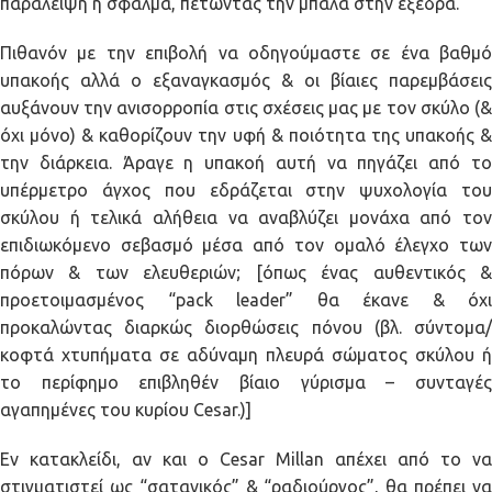
παράλειψη ή σφάλμα, πετώντας την μπάλα στην εξέδρα.
Πιθανόν με την επιβολή να οδηγούμαστε σε ένα βαθμό
υπακοής αλλά ο εξαναγκασμός & οι βίαιες παρεμβάσεις
αυξάνουν την ανισορροπία στις σχέσεις μας με τον σκύλο (&
όχι μόνο) & καθορίζουν την υφή & ποιότητα της υπακοής &
την διάρκεια. Άραγε η υπακοή αυτή να πηγάζει από το
υπέρμετρο άγχος που εδράζεται στην ψυχολογία του
σκύλου ή τελικά αλήθεια να αναβλύζει μονάχα από τον
επιδιωκόμενο σεβασμό μέσα από τον ομαλό έλεγχο των
πόρων & των ελευθεριών; [όπως ένας αυθεντικός &
προετοιμασμένος “pack leader” θα έκανε & όχι
προκαλώντας διαρκώς διορθώσεις πόνου (βλ. σύντομα/
κοφτά χτυπήματα σε αδύναμη πλευρά σώματος σκύλου ή
το περίφημο επιβληθέν βίαιο γύρισμα – συνταγές
αγαπημένες του κυρίου Cesar.)]
Εν κατακλείδι, αν και ο Cesar Millan απέχει από το να
στιγματιστεί ως “σατανικός” & “ραδιούργος”, θα πρέπει να