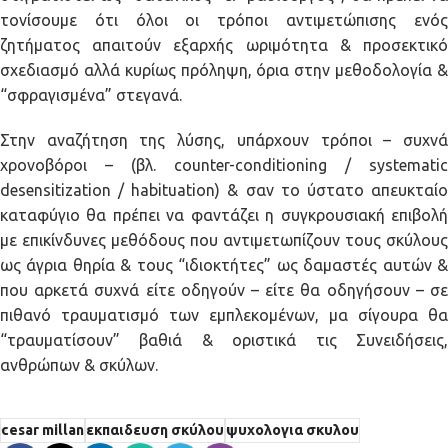
τονίσουμε ότι όλοι οι τρόποι αντιμετώπισης ενός
ζητήματος απαιτούν εξαρχής ωριμότητα & προσεκτικό
σχεδιασμό αλλά κυρίως πρόληψη, όρια στην μεθοδολογία &
“σφραγισμένα” στεγανά.
Στην αναζήτηση της λύσης, υπάρχουν τρόποι – συχνά
χρονοβόροι – (βλ. counter-conditioning / systematic
desensitization / habituation) & σαν το ύστατο απευκταίο
καταφύγιο θα πρέπει να φαντάζει η συγκρουσιακή επιβολή
με επικίνδυνες μεθόδους που αντιμετωπίζουν τους σκύλους
ως άγρια θηρία & τους “ιδιοκτήτες” ως δαμαστές αυτών &
που αρκετά συχνά είτε οδηγούν – είτε θα οδηγήσουν – σε
πιθανό τραυματισμό των εμπλεκομένων, μα σίγουρα θα
“τραυματίσουν” βαθιά & οριστικά τις Συνειδήσεις,
ανθρώπων & σκύλων.
cesar millan
εκπαιδευση σκύλου
ψυχολογια σκυλου