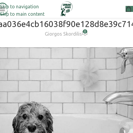
Skip to navigation
Skip to main content
aa036e4cb16038f90e128d8e39c71
0
Giorgos Skordilis