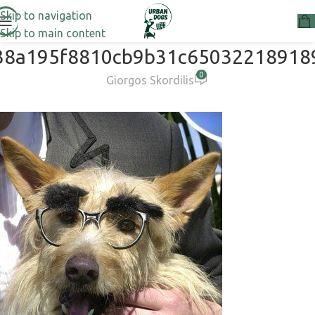
Skip to navigation
Skip to main content
38a195f8810cb9b31c65032218918
0
Giorgos Skordilis