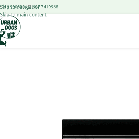
Skip to navigation
697 7419968
216 9008381
Skip to main content