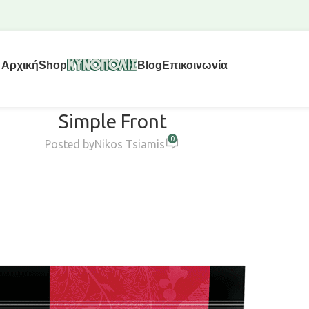
Αρχική
Shop
Blog
Επικοινωνία
Simple Front
0
Posted by
Nikos Tsiamis