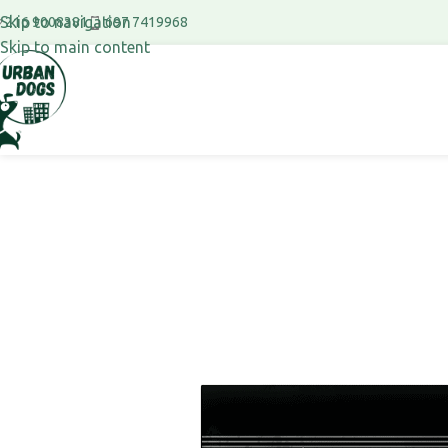
Skip to navigation
697 7419968
216 9008381
Skip to main content