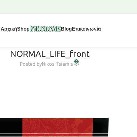
Αρχική
Shop
Blog
Επικοινωνία
NORMAL_LIFE_front
0
Posted by
Nikos Tsiamis