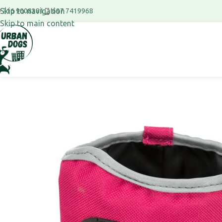
Skip to navigation
697 7419968
216 9008381
Skip to main content