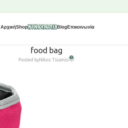
Αρχική
Shop
Blog
Επικοινωνία
food bag
0
Posted by
Nikos Tsiamis