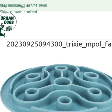
Skip to navigation
697 7419968
216 9008381
Skip to main content
20230925094300_trixie_mpol_fa