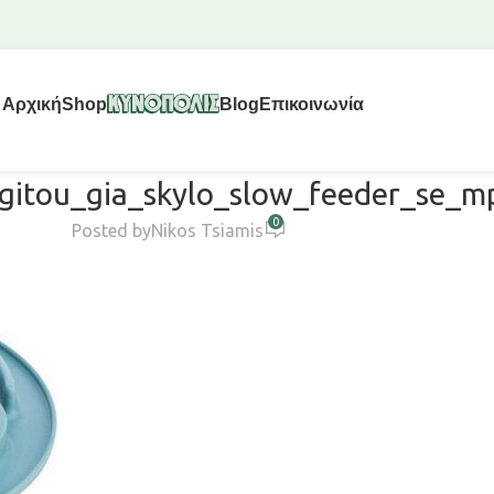
Αρχική
Shop
Blog
Επικοινωνία
gitou_gia_skylo_slow_feeder_se_
0
Posted by
Nikos Tsiamis