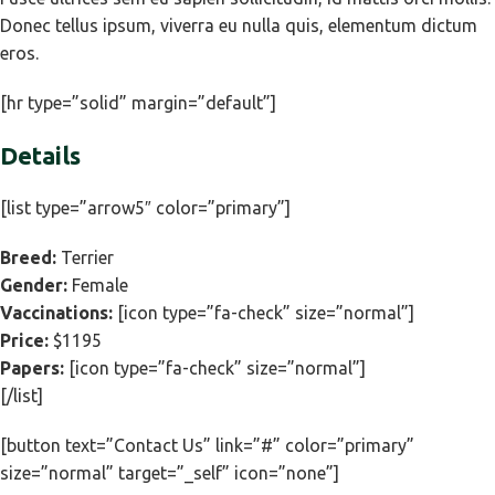
Donec tellus ipsum, viverra eu nulla quis, elementum dictum
eros.
[hr type=”solid” margin=”default”]
Details
[list type=”arrow5″ color=”primary”]
Breed:
Terrier
Gender:
Female
Vaccinations:
[icon type=”fa-check” size=”normal”]
Price:
$1195
Papers:
[icon type=”fa-check” size=”normal”]
[/list]
[button text=”Contact Us” link=”#” color=”primary”
size=”normal” target=”_self” icon=”none”]