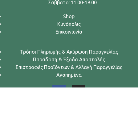
Σάββατο: 11.00-18.00
Shop
Κυνόπολις
Επικοινωνία
Τρόποι Πληρωμής & Ακύρωση Παραγγελίας
Παράδοση & Έξοδα Αποστολής
Επιστροφές Προϊόντων & Αλλαγή Παραγγελίας
Αγαπημένα
Urban Dogs... Κυνών Άστυ
2024. All rights reserved.
Όροι Χρήσης
-
Πολιτική Απορρήτου
-
Πολιτική Cookies
Κατασκευή eShop
❤ .GSP.