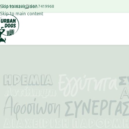
Skip to navigation
697 7419968
216 9008381
Skip to main content
1. way 