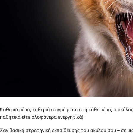
Καθεμιά μέρα, καθεμιά στιγμή μέσα στη κάθε μέρα, ο σκύλος
παθητικά είτε ολοφάνερα ενεργητικά).
Σαν βασική στρατηγική εκπαίδευσης του σκύλου σου – σε μι