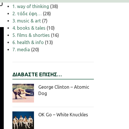
υ
1. way of thinking
(38)
2. τάδε έφη…
(28)
3. music & art
(7)
4. books & tales
(10)
5. films & shorties
(16)
6. health & info
(13)
7. media
(20)
ΔΙΑΒΑΣΤΕ ΕΠΙΣΗΣ…
George Clinton – Atomic
Dog
OK Go – White Knuckles