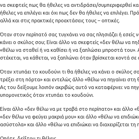
να σκεφτείς πως θα ήθελες να αντιδράσει/συμπεριφερθεί κα
ήθελες να επιλέγει και όχι πως δεν θα ήθελες να επιλέγει. Π
αλλά και στις πρακτικές προεκτάσεις τους – οπτικές.
Όταν στον περίπατό σας τυγχάνει να σας πλησιάζει ή εσείς ν
κάνει ο σκύλος σου; Είναι άλλο να σκεφτείς «δεν θέλω να π
«θέλω να σταθεί ή να καθίσει ή να ξαπλώσει μπροστά του». 
στέκεται, να κάθεται, να ξαπλώνει όταν βρίσκεται κοντά σε
Όταν χτυπάει το κουδούνι τι θα ήθελες να κάνει ο σκύλος σο
τρέξει στη πόρτα» και εντελώς άλλο «θέλω να πηγαίνει στη θ
Ας του δείξουμε λοιπόν ακριβώς αυτό να καταφέρνει: να πηγα
υπομονετικός όταν χτυπάει το κουδούνι.
Είναι άλλο «δεν θέλω να με τραβά στο περίπατο» και άλλο «
«δεν θέλω να φεύγει μακριά μου» και άλλο «θέλω να επιδιώκε
ασύστολα» και άλλο «θέλω να επιδιώκει να διαχειρίζεται τη
Οπότε, δείξτου τι θέλεις.