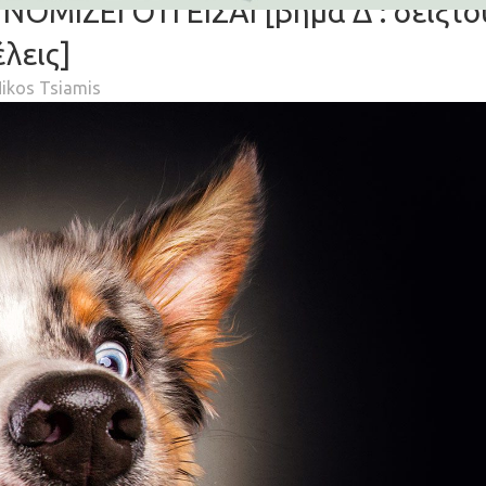
ΜΙΖΕΙ ΟΤΙ ΕΙΣΑΙ [βήμα Δ’: δείξτο
έλεις]
ikos Tsiamis