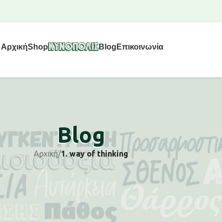
Αρχική
Shop
Blog
Επικοινωνία
Blog
Αρχική
/
1. way of thinking
of thinking