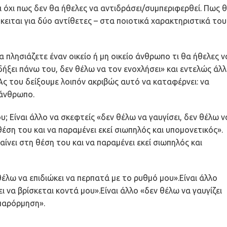
ι όχι πως δεν θα ήθελες να αντιδράσει/συμπεριφερθεί. Πως 
ρόκειται για δύο αντίθετες – στα ποιοτικά χαρακτηριστικά του
α πλησιάζετε έναν οικείο ή μη οικείο άνθρωπο τι θα ήθελες ν
ηδήξει πάνω του, δεν θέλω να τον ενοχλήσει» και εντελώς άλ
Ας του δείξουμε λοιπόν ακριβώς αυτό να καταφέρνει: να
 άνθρωπο.
υ; Είναι άλλο να σκεφτείς «δεν θέλω να γαυγίσει, δεν θέλω ν
έση του και να παραμένει εκεί σιωπηλός και υπομονετικός».
ίνει στη θέση του και να παραμένει εκεί σιωπηλός και
θέλω να επιδιώκει να περπατά με το ρυθμό μου».Είναι άλλο
ι να βρίσκεται κοντά μου».Είναι άλλο «δεν θέλω να γαυγίζει
 παρόρμηση».