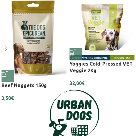
Yoggies Cold-Pressed VET
Veggie 2Kg
32,00
€
Beef Nuggets 150g
3,50
€